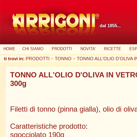
dal 1855...
HOME
CHI SIAMO
PRODOTTI
NOVITA'
RICETTE
ESP
ti trovi in:
PRODOTTI
>
TONNO
>
TONNO ALL'OLIO D'OLIVA I
TONNO ALL'OLIO D'OLIVA IN VETR
300g
Filetti di tonno (pinna gialla), olio di o
Caratteristiche prodot
sgocciolato 190g