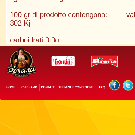
100 gr di prodotto contengono: val.
802 Kj
carboidrati 0,0g
proteine 25,2g
grassi 10,1g
Tipo confezione: Barattolo in vetro
HOME
CHI SIAMO
CONTATTI
TERMINI E CONDIZIONI
FAQ